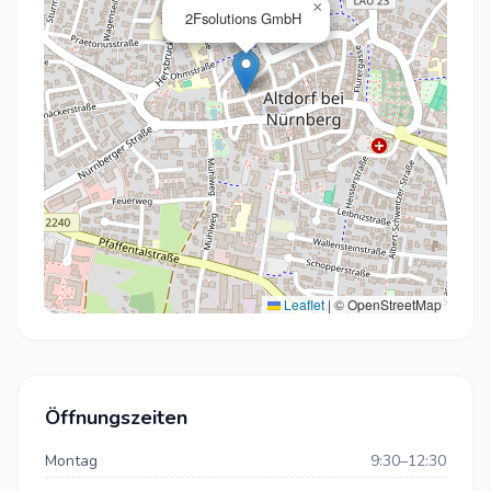
×
2Fsolutions GmbH
Leaflet
|
© OpenStreetMap
Öffnungszeiten
Montag
9:30–12:30